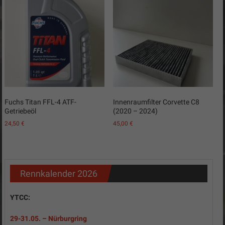
Fuchs Titan FFL-4 ATF-
Innenraumfilter Corvette C8
Getriebeöl
(2020 – 2024)
24,50
€
45,00
€
Rennkalender 2026
YTCC:
29-31
.05.
– Nürburgring