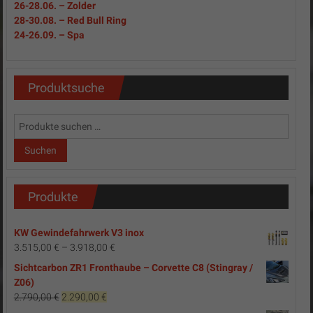
26-28.06. – Zolder
28-30.08. – Red Bull Ring
24-26.09. – Spa
Produktsuche
Suchen
nach:
Suchen
Produkte
KW Gewindefahrwerk V3 inox
3.515,00
€
–
3.918,00
€
Sichtcarbon ZR1 Fronthaube – Corvette C8 (Stingray /
Z06)
Ursprünglicher
Aktueller
2.790,00
€
2.290,00
€
Preis
Preis