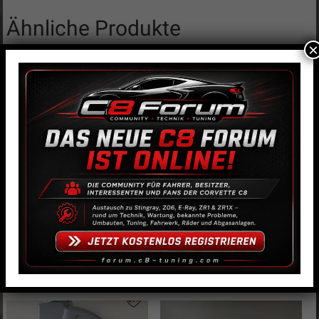
Ähnliche Produkte
×
K&N High-Flow
Dodson Modul Drucksteuerung
Austauschluftfilter – Corvette
Getriebe / Kupplung
C8 Z06
1.354,22
€
229,00
€