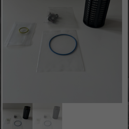
C8-
Tuning
CN
Cobra
/
Camaro-
Tuning.com
/
C8-
Tuning
…
simply
the
best!