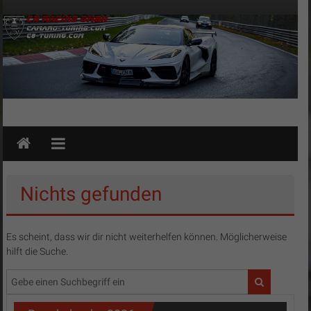
Zum
Inhalt
springen
CN
Racing
GmbH
Nichts gefunden
–
Camaro-
Es scheint, dass wir dir nicht weiterhelfen können. Möglicherweise
hilft die Suche.
Tuning
–