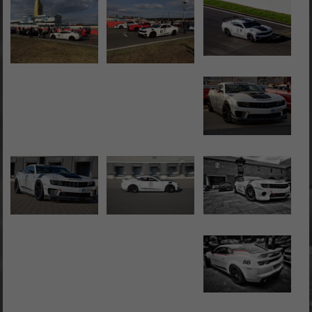
C8-
Tuning
CN
Cobra
/
Camaro-
Tuning.com
/
C8-
Tuning
…
simply
the
best!