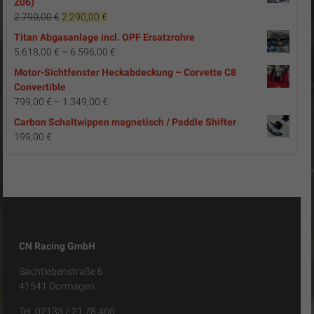
Z06)
Ursprünglicher
Aktueller
2.790,00
€
2.290,00
€
Preis
Preis
Titan Abgasanlage incl. OPF Ersatzrohre
war:
ist:
5.618,00
€
–
6.596,00
€
2.790,00 €
2.290,00 €.
Motor-Sichtfenster Heckabdeckung – Corvette C8
Convertible
799,00
€
–
1.349,00
€
Carbon Schaltwippen magnetisch / Paddle Shifter
199,00
€
CN Racing GmbH
Sachtlebenstraße 6
41541 Dormagen
Tel. 02133 / 21 78 460