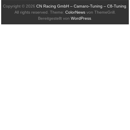
Copyright © 2026
CN Racing GmbH – Camaro-Tuning – C8-Tuning
.
All rights reserved. Theme:
ColorNews
von ThemeGrill.
Bereitgestellt von
WordPress
.