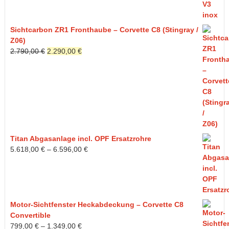
Sichtcarbon ZR1 Fronthaube – Corvette C8 (Stingray /
Z06)
Ursprünglicher
Aktueller
2.790,00
€
2.290,00
€
Preis
Preis
war:
ist:
2.790,00 €
2.290,00 €.
Titan Abgasanlage incl. OPF Ersatzrohre
5.618,00
€
–
6.596,00
€
Motor-Sichtfenster Heckabdeckung – Corvette C8
Convertible
799,00
€
–
1.349,00
€