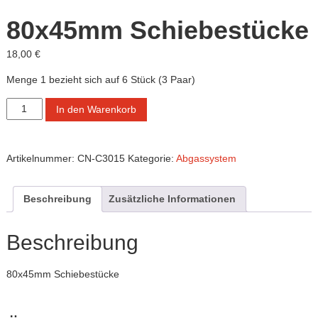
Cobra
/
80x45mm Schiebestücke
Camaro-
18,00
€
Tuning.com
/
Menge 1 bezieht sich auf 6 Stück (3 Paar)
C8-
80x45mm
Tuning
In den Warenkorb
Schiebestücke
…
Menge
simply
the
Artikelnummer:
CN-C3015
Kategorie:
Abgassystem
best!
Beschreibung
Zusätzliche Informationen
Beschreibung
80x45mm Schiebestücke