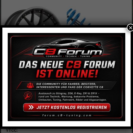
×
BBS CH-R II 10,5×21 ET35
Bilstein Gewindefahrwerk B16
PSS10
1.080,00
€
–
1.216,00
€
2.060,00
€
Rennkalender 2026
YTCC: