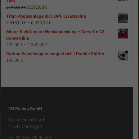
Z06)
Ursprünglicher
Aktueller
2.790,00
€
2.290,00
€
Preis
Preis
Titan Abgasanlage incl. OPF Ersatzrohre
war:
ist:
5.618,00
€
–
6.596,00
€
2.790,00 €
2.290,00 €.
Motor-Sichtfenster Heckabdeckung – Corvette C8
Convertible
799,00
€
–
1.349,00
€
Carbon Schaltwippen magnetisch / Paddle Shifter
199,00
€
CN Racing GmbH
Sachtlebenstraße 6
41541 Dormagen
Tel. 02133 / 21 78 460