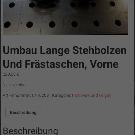
C8-
Tuning
CN
Cobra
/
Camaro-
Umbau Lange Stehbolzen
Tuning.com
/
Und Frästaschen, Vorne
C8-
228,00
€
Tuning
…
Nicht vorrätig
simply
Artikelnummer:
CN-C2031
Kategorie:
Fahrwerk und Felgen
the
best!
Beschreibung
Beschreibung