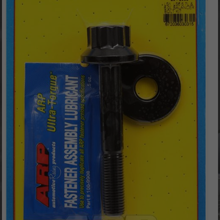
C8-
Tuning
CN
Cobra
/
Camaro-
Tuning.com
/
C8-
Tuning
…
simply
the
best!