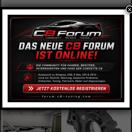
×
Fast LSXR 102mm LS3
Nockenwellentuning für
Ansaugspinne
Automatik (L99)
1.899,00
€
3.799,00
€