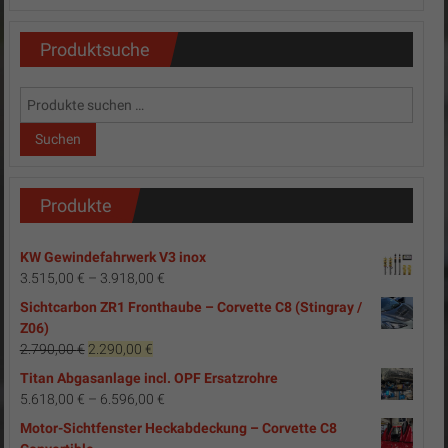
Produktsuche
Suchen
nach:
Suchen
Produkte
KW Gewindefahrwerk V3 inox
3.515,00
€
–
3.918,00
€
Sichtcarbon ZR1 Fronthaube – Corvette C8 (Stingray /
Z06)
Ursprünglicher
Aktueller
2.790,00
€
2.290,00
€
Preis
Preis
Titan Abgasanlage incl. OPF Ersatzrohre
war:
ist:
5.618,00
€
–
6.596,00
€
2.790,00 €
2.290,00 €.
Motor-Sichtfenster Heckabdeckung – Corvette C8