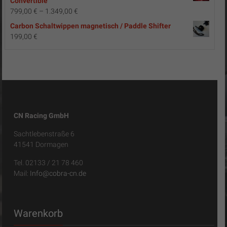
Convertible
799,00
€
–
1.349,00
€
Carbon Schaltwippen magnetisch / Paddle Shifter
199,00
€
CN Racing GmbH
Sachtlebenstraße 6
41541 Dormagen
Tel. 02133 / 21 78 460
Mail:
Info@cobra-cn.de
Warenkorb