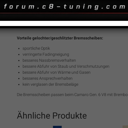
– geschlitze Bremsscheiben für den sportlich Ambitionierten F
– gelochte Bremsscheiben für die Rennstreckennutzung
Die Bremsscheiben können mit Original Bremsbelägen sowie m
Vorteile gelochter/geschlitzter Bremsscheiben:
sportliche Optik
verringerte Fadingneigung
besseres Nassbremsverhalten
bessere Abfuhr von Staub und Verschmutzungen
bessere Abfuhr von Wärme und Gasen
besseres Ansprechverhalten
kein verglasen der Bremsbeläge
Die Bremsscheiben passen beim Camaro Gen. 6 V8 mit Bremb
Ähnliche Produkte