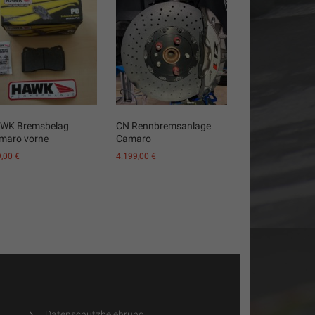
WK Bremsbelag
CN Rennbremsanlage
maro vorne
Camaro
9,00
€
4.199,00
€
Datenschutzbelehrung