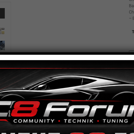
Ba
Ch
– 
G
Br
Ca
V8
Ar
hi
Ge
Me
Beschreibung
Zusätzliche Informationen
Beschreibung
GM Bremsscheiben Camaro V8 