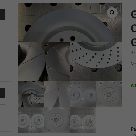
35
Me
Ar
Pa
Ch