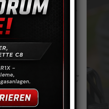
n der Erstausrüstungsscheibe.
gegen GM Bremsscheiben Camaro V8 hinten Gen.6 an.
ie Originalen Scheiben an und bieten identisches
gebundenes Loch-/Schlitzbild.
inem besseren Ansprechen der Bremse.
eine Rolle bei der Kaufentscheidung.
sehen, um die Abfuhr der entstehenden Wärme und
lfaches. Durch die Löcher/Schlitze wird der
eläge.
 Ansprechverhalten bei Nässe, da der durch die Hitze
 und Bremsbelag aufbauen kann. Ähnliches gilt für
rnt wird. Der Reibwert von Bremsscheibe und