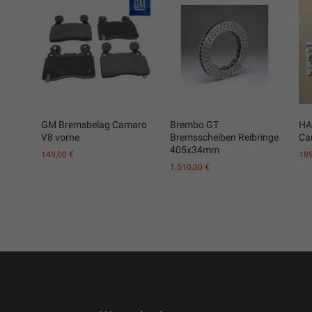
GM Bremsbelag Camaro
Brembo GT
HA
V8 vorne
Bremsscheiben Reibringe
Ca
405x34mm
149,00
€
18
1.510,00
€