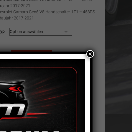
ujahr 2017-2021
evrolet Camaro Gen6 V8 Handschalter- LT1 – 453PS
Baujahr 2017-2021
Typ
×
M
In den Warenkorb
emsscheiben
maro
tikelnummer:
n. v.
Kategorie:
Bremssystem
nten
n.6
nge
hinten Gen.6