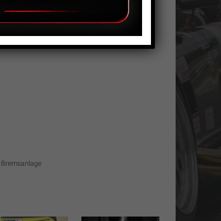
ahrer und Trackday
it Sportbremsbelägen gefahren werden.
o Bremsanlage