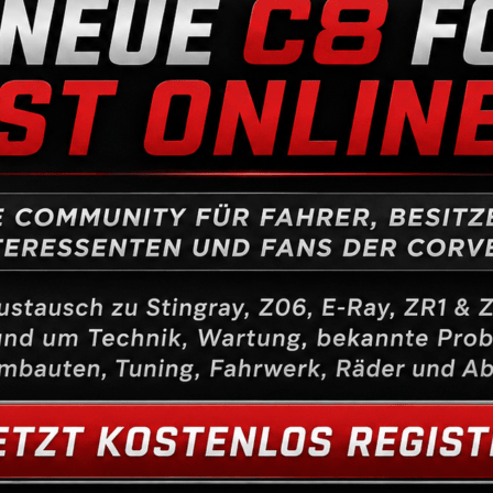
Die GM GM Bremsscheiben Camaro V8 hinten Gen.6 entspreche
Bei verschlissenen Bremsscheiben bietet sich ein Austausch 
Ungelochte
Bremsscheiben bieten einen 1zu1 Austausch gegen d
Bremsverhalten wie Original.
Gelochte/Geschlitzte
Bremsscheiben haben ein Fahrtrichtungs
Im Vordergrund steht eine bessere Performance gepaart mit e
Natürlich spielt auch die sportliche Optik einer solchen Bremse 
Prinzipiell werden Bremsscheiben mit Löchern / Schlitzen ver
Gase zu beschleunigen.
Dies verringert die Fadingneigung einer Bremsanlage um ein vie
Bremsbelag aufgeraut und verhindert ein verglasen der Bremsb
Gleichzeitig verbessern solchermaßen präparierte Scheiben das
entstehende Wasserdampf keinen Druck zwischen Bremsscheibe
Schmutz, z.B. Bremsstaub, der ebenfalls auf diese Weise entfe
Bremsbelag wird somit auch bei Nässe stabil gehalten.
Empfohlen wird:
– ungelocht für den Alltagsfahrer ohne Sportliche Ambitionen