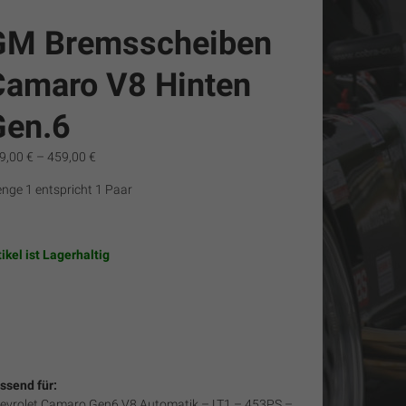
GM Bremsscheiben
Camaro V8 Hinten
Gen.6
9,00
€
–
459,00
€
nge 1 entspricht 1 Paar
tikel ist Lagerhaltig
ssend für:
evrolet Camaro Gen6 V8 Automatik – LT1 – 453PS –