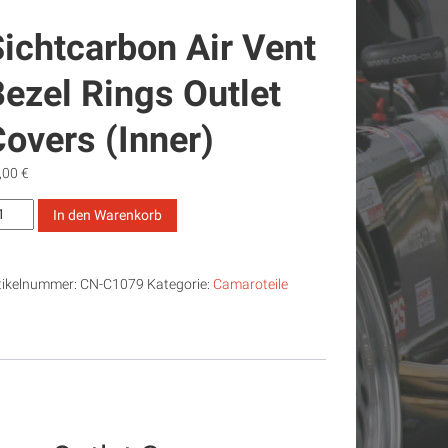
ichtcarbon Air Vent
ezel Rings Outlet
overs (Inner)
,00
€
chtcarbon
In den Warenkorb
nt
zel
tikelnummer:
CN-C1079
Kategorie:
Camaroteile
ngs
tlet
vers
ner)
nge