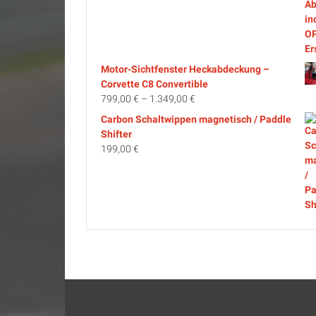
Motor-Sichtfenster Heckabdeckung –
Corvette C8 Convertible
799,00
€
–
1.349,00
€
Carbon Schaltwippen magnetisch / Paddle
Shifter
199,00
€