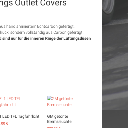
ings Outlet Covers
d aus handlaminiertem Echtcarbon gefertigt.
uck, sondern vollständig aus Carbon gefertigt!
sind nur für die inneren Ringe der Lüftungsdüsen
1 LED TFL Tagfahrlicht
GM getönte
Bremsleuchte
9,00
€