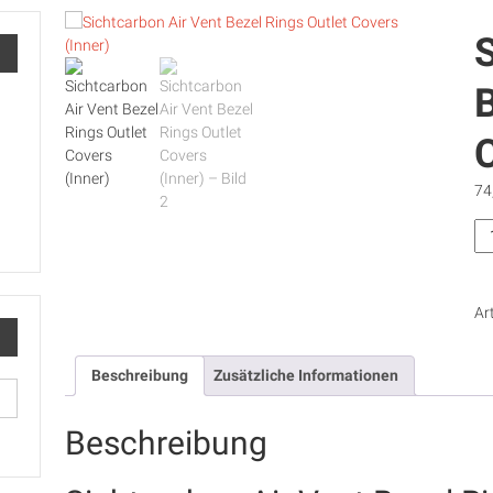
S
B
C
74
Si
Air
Ve
Be
Ar
Ri
Ou
Co
Beschreibung
Zusätzliche Informationen
(In
Me
Beschreibung