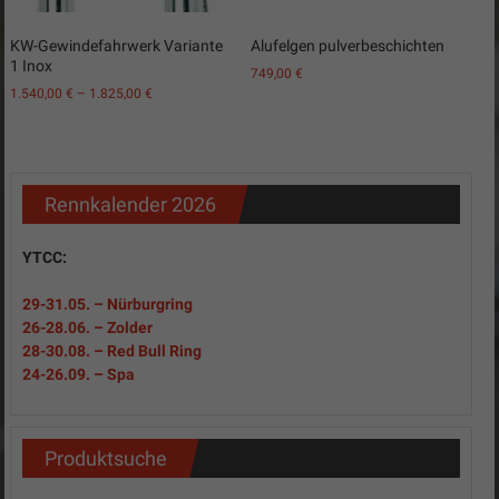
KW-Gewindefahrwerk Variante
Alufelgen pulverbeschichten
1 Inox
749,00
€
1.540,00
€
–
1.825,00
€
Rennkalender 2026
YTCC:
29-31
.05.
– Nürburgring
26-28.06. – Zolder
28-30.08. – Red Bull Ring
24-26.09. – Spa
Produktsuche