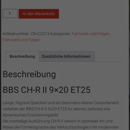
BBS
In den Warenkorb
CH-
R
II
Artikelnummer:
CN-C2013
Kategorien:
Fahrwerk und Felgen
,
9x20
Fahrwerk und Felgen
ET25
Menge
Beschreibung
Zusätzliche Informationen
Beschreibung
BBS CH-R II 9×20 ET25
Lange, filigrane Speichen und ein besonders kleiner Centerbereich
verleihen der BBS CH-R II 9×20 ET25 ihr ebenso zeitloses wie
dynamisches Erscheinungsbild.
Die zweiteilige Ausführung CH-R II vereint in optimaler Art und
Weise die Formensprache des Verkaufsschlagers mit modernster