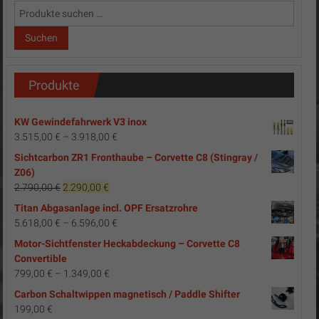
Suchen
nach:
Suchen
Produkte
KW Gewindefahrwerk V3 inox
3.515,00
€
–
3.918,00
€
Sichtcarbon ZR1 Fronthaube – Corvette C8 (Stingray /
Z06)
Ursprünglicher
Aktueller
2.790,00
€
2.290,00
€
Preis
Preis
Titan Abgasanlage incl. OPF Ersatzrohre
war:
ist:
5.618,00
€
–
6.596,00
€
2.790,00 €
2.290,00 €.
Motor-Sichtfenster Heckabdeckung – Corvette C8
Convertible
799,00
€
–
1.349,00
€
Carbon Schaltwippen magnetisch / Paddle Shifter
199,00
€