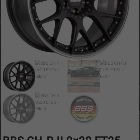
C8-
Tuning
CN
Cobra
/
Camaro-
Tuning.com
/
C8-
Tuning
…
simply
the
best!