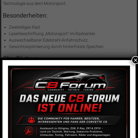
Technologie aus dem Motorsport.
Besonderheiten:
Zweiteiliges Rad.
Laserbeschriftung „Motorsport“ im Radcenter.
Auswechselbarer Edelstahl-Anfahrschutz.
Gewichtsoptimierung durch hinterfräste Speichen.
Oberflächen:
×
Stern: Schwarz matt, Felge: Titan matt
Stern: Platinum matt, Felge: Schwarz matt
Stern: Schwarz matt, Felge: Bronze matt
Ähnliche Produkte