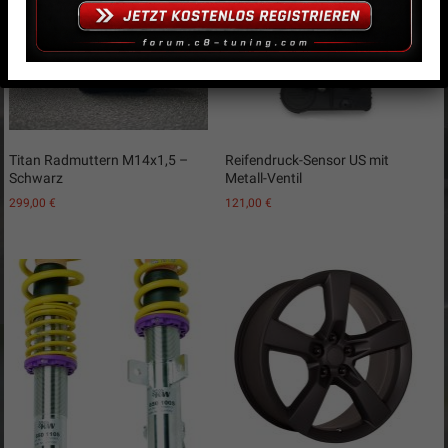
Titan Radmuttern M14x1,5 –
Reifendruck-Sensor US mit
Schwarz
Metall-Ventil
299,00
€
121,00
€