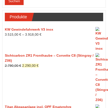
Suchen
Produkte
KW Gewindefahrwerk V3 inox
3.515,00
€
–
3.918,00
€
Sichtcarbon ZR1 Fronthaube – Corvette C8 (Stingray /
Z06)
Ursprünglicher
Aktueller
2.790,00
€
2.290,00
€
Preis
Preis
war:
ist:
2.790,00 €
2.290,00 €.
Titan Abgasanlage incl. OPF Ersatzrohre