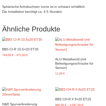
Sphärische Achsbuchsen vorne ist in schwarz erhältlich.
Die Installation benötigt ca. 4-5 Stunden.
Ähnliche Produkte
BBS CI-R 10,5×20 ET35
744,00
€
–
871,00
€
ALU-Metallventil (mit
Befestigungsschraube für
Sensor)
11,00
€
BBS CH-R II 9×20 ET25
H&R Spurverbreiterung
960,00
€
–
1.097,00
€