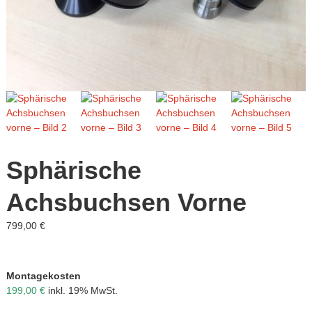
C8-
Tuning
CN
Cobra
/
Camaro-
Tuning.com
/
C8-
Sphärische
Tuning
…
Achsbuchsen Vorne
simply
799,00
€
the
best!
Montagekosten
199,00 €
i
nkl. 19% MwSt.