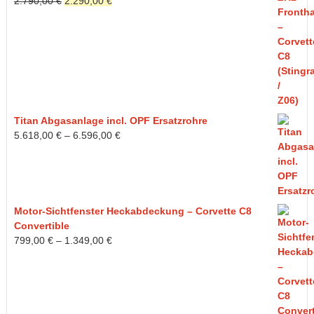
Ursprünglicher
Aktueller
2.790,00
€
2.290,00
€
Preis
Preis
war:
ist:
2.790,00 €
2.290,00 €.
Titan Abgasanlage incl. OPF Ersatzrohre
5.618,00
€
–
6.596,00
€
Motor-Sichtfenster Heckabdeckung – Corvette C8
Convertible
799,00
€
–
1.349,00
€