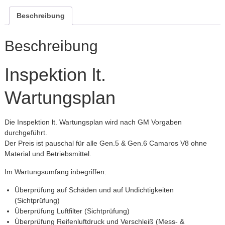
Cobra
/
Beschreibung
Camaro-
Tuning.com
Beschreibung
/
C8-
Inspektion lt.
Tuning
…
Wartungsplan
simply
the
Die Inspektion lt. Wartungsplan wird nach GM Vorgaben
best!
durchgeführt.
Der Preis ist pauschal für alle Gen.5 & Gen.6 Camaros V8 ohne
Material und Betriebsmittel.
Im Wartungsumfang inbegriffen:
Überprüfung auf Schäden und auf Undichtigkeiten
(Sichtprüfung)
Überprüfung Luftfilter (Sichtprüfung)
Überprüfung Reifenluftdruck und Verschleiß (Mess- &