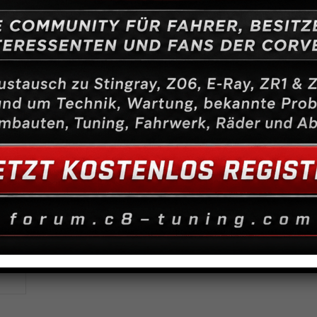
Ähnliche Produkte
Tankschlauch D=50mm
Benzinfilter LT1
Mo
ab
1,00
€
40,00
€
19