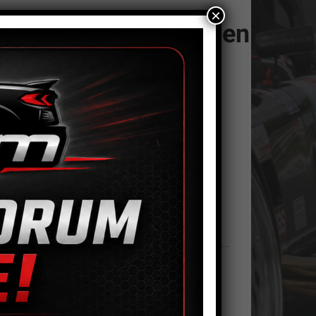
×
Motorsporttankstutzen
D=50mm
,00
€
uminium / Schlauchanschluß D=50mm
torsporttankstutzen
In den Warenkorb
=50mm
nge
tikelnummer:
CN 0216
Kategorie:
Benzinsystem