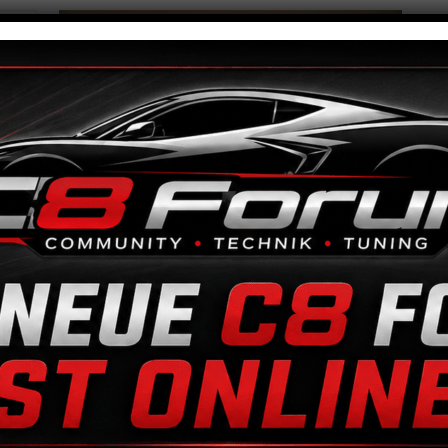
30
Al
Mo
D
Me
Ar
Beschreibung
Zusätzliche Informationen
Beschreibung
Motorsporttankstutzen D=50mm