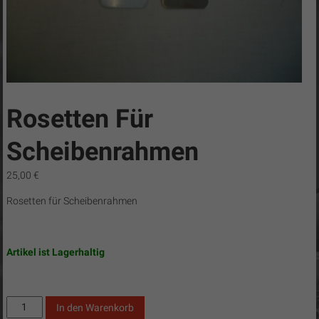
C8-
Tuning
CN
Cobra
/
Camaro-
Rosetten Für
Tuning.com
/
Scheibenrahmen
C8-
25,00
€
Tuning
…
Rosetten für Scheibenrahmen
simply
the
best!
Artikel ist Lagerhaltig
Rosetten
In den Warenkorb
für