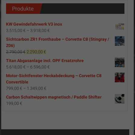
Produkte
KW Gewindefahrwerk V3 inox
3.515,00
€
–
3.918,00
€
Sichtcarbon ZR1 Fronthaube – Corvette C8 (Stingray /
Z06)
Ursprünglicher
Aktueller
2.790,00
€
2.290,00
€
Preis
Preis
Titan Abgasanlage incl. OPF Ersatzrohre
war:
ist:
5.618,00
€
–
6.596,00
€
2.790,00 €
2.290,00 €.
Motor-Sichtfenster Heckabdeckung – Corvette C8
Convertible
799,00
€
–
1.349,00
€
Carbon Schaltwippen magnetisch / Paddle Shifter
199,00
€