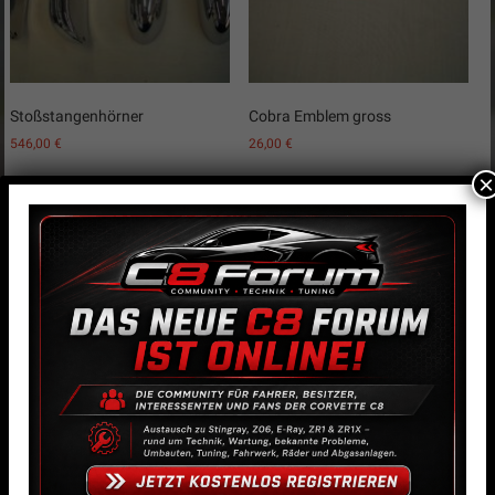
Stoßstangenhörner
Cobra Emblem gross
546,00
€
26,00
€
×
Windschutzscheibe mit Rahmen
Haubenschlösser komplett
2.820,00
€
162,00
€