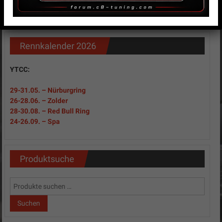
Rennkalender 2026
YTCC:
29-31
.05.
– Nürburgring
26-28.06. – Zolder
28-30.08. – Red Bull Ring
24-26.09. – Spa
Produktsuche
Suchen
nach:
Suchen