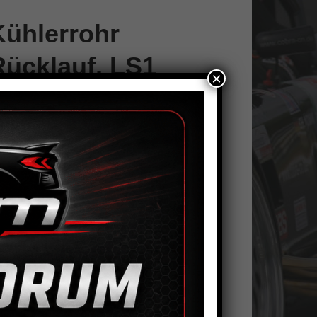
Kühlerrohr
Rücklauf, LS1
×
,00
€
hlerrohr
In den Warenkorb
cklauf,
1
nge
tikelnummer:
CN 0614
Kategorie:
Kühlsystem