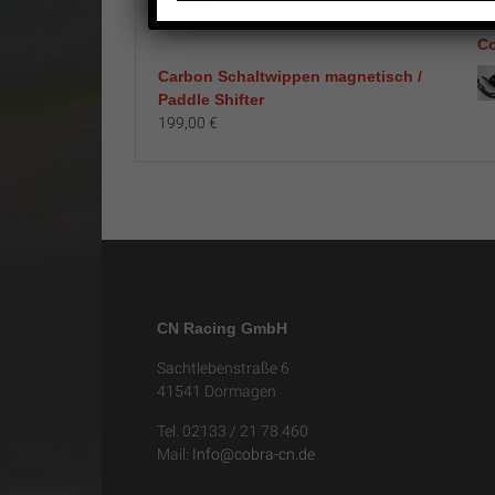
Carbon Schaltwippen magnetisch /
Paddle Shifter
199,00
€
CN Racing GmbH
Sachtlebenstraße 6
41541 Dormagen
Tel. 02133 / 21 78 460
Mail:
Info@cobra-cn.de