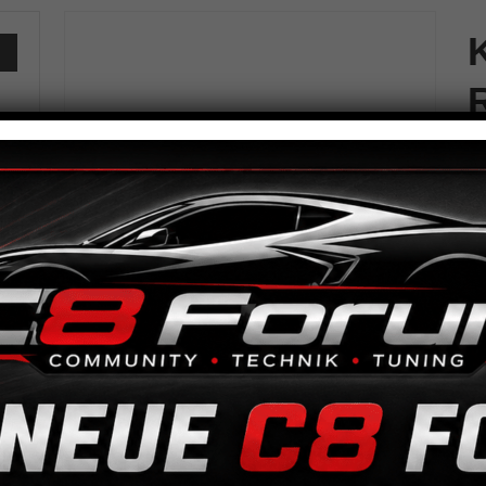
35
Kü
Rü
LS
Me
Ar
Beschreibung
Zusätzliche Informationen