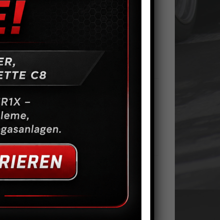
lerventilator
Fitting Dash10, gerade,
Alu, schwarz eloxiert
5,00
€
10,00
€