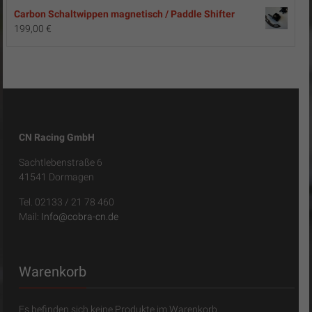
Carbon Schaltwippen magnetisch / Paddle Shifter
199,00
€
CN Racing GmbH
Sachtlebenstraße 6
41541 Dormagen
Tel. 02133 / 21 78 460
Mail:
Info@cobra-cn.de
Warenkorb
Es befinden sich keine Produkte im Warenkorb.