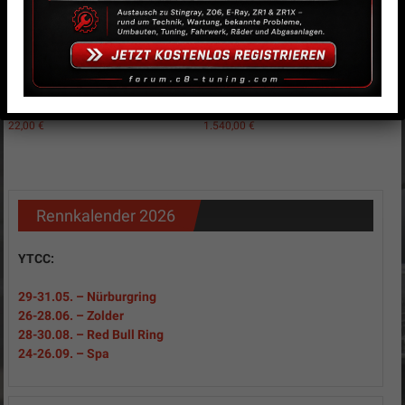
Halter für Ventilator
Alu-Wasserkühler
22,00
€
1.540,00
€
Rennkalender 2026
YTCC:
29-31
.05.
– Nürburgring
26-28.06. – Zolder
28-30.08. – Red Bull Ring
24-26.09. – Spa