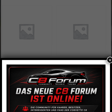
×
Silikonschlauch 90°, 38mm, blau
Kupferringdichtung 1/2″BSP
25,00
€
0,50
€