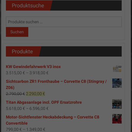
Produktsuche
Suchen
nach:
Suchen
Produkte
KW Gewindefahrwerk V3 inox
3.515,00
€
–
3.918,00
€
Sichtcarbon ZR1 Fronthaube – Corvette C8 (Stingray /
Z06)
Ursprünglicher
Aktueller
2.790,00
€
2.290,00
€
Preis
Preis
Titan Abgasanlage incl. OPF Ersatzrohre
war:
ist:
5.618,00
€
–
6.596,00
€
2.790,00 €
2.290,00 €.
Motor-Sichtfenster Heckabdeckung – Corvette C8
Convertible
799,00
€
–
1.349,00
€