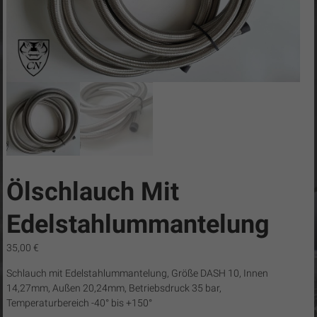
C8-
Tuning
CN
Cobra
/
Camaro-
Tuning.com
/
C8-
Tuning
Ölschlauch Mit
…
simply
Edelstahlummantelung
the
best!
35,00
€
Schlauch mit Edelstahlummantelung, Größe DASH 10, Innen
14,27mm, Außen 20,24mm, Betriebsdruck 35 bar,
Temperaturbereich -40° bis +150°