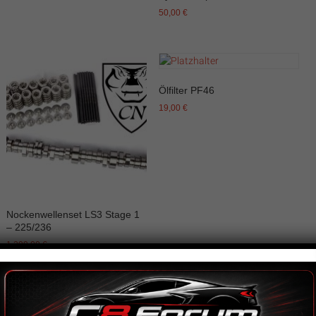
50,00
€
Ölfilter PF46
19,00
€
Nockenwellenset LS3 Stage 1
– 225/236
1.299,00
€
Rennkalender 2026