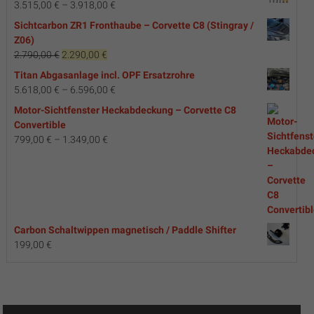
3.515,00
€
–
3.918,00
€
Sichtcarbon ZR1 Fronthaube – Corvette C8 (Stingray /
Z06)
Ursprünglicher
Aktueller
2.790,00
€
2.290,00
€
Preis
Preis
Titan Abgasanlage incl. OPF Ersatzrohre
war:
ist:
5.618,00
€
–
6.596,00
€
2.790,00 €
2.290,00 €.
Motor-Sichtfenster Heckabdeckung – Corvette C8
Convertible
799,00
€
–
1.349,00
€
Carbon Schaltwippen magnetisch / Paddle Shifter
199,00
€