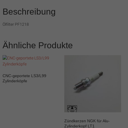
Cobra
/
Beschreibung
Camaro-
Tuning.com
Ölfilter PF1218
/
C8-
Tuning
Ähnliche Produkte
…
simply
the
best!
CNC-geportete LS3/L99
Zylinderköpfe
Zündkerzen NGK für Alu-
Zylinderkopf LT1