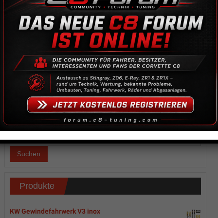
YTCC:
29-31
.05.
– Nürburgring
26-28.06. – Zolder
28-30.08. – Red Bull Ring
24-26.09. – Spa
Produktsuche
Suchen
nach:
Suchen
Produkte
KW Gewindefahrwerk V3 inox