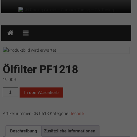
Zum
Inhalt
springen
CN
Racing
GmbH
–
Ölfilter PF1218
Camaro-
19,00
€
Tuning
Ölfilter
In den Warenkorb
–
PF1218
Menge
C8-
Artikelnummer:
CN 0513
Kategorie:
Technik
Tuning
CN
Beschreibung
Zusätzliche Informationen