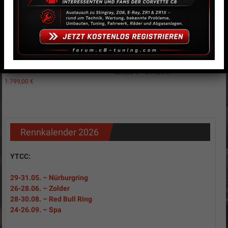
CN Schalldämpferumbau
Auspuffendrohre rund mit ABE
Corvette C8 incl.
C8
Klappensteuerung
229,00
€
–
399,00
€
1.799,00
€
Rennkalender 2026
YTCC:
29-31
.05.
– Nürburgring
26-28.06. – Zolder
28-30.08. – Red Bull Ring
24-26.09. – Spa