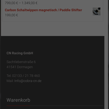
799,00
€
–
1.349,00
€
Carbon Schaltwippen magnetisch / Paddle Shifter
199,00
€
CN Racing GmbH
Sachtlebenstraße 6
41541 Dormagen
Tel. 02133 / 21 78 460
Mail:
Info@cobra-cn.de
Warenkorb