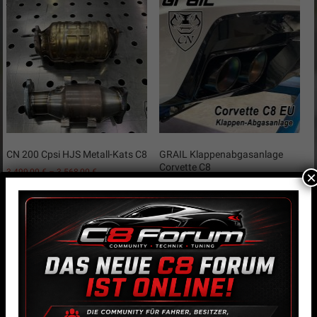
CN 200 Cpsi HJS Metall-Kats C8
GRAIL Klappenabgasanlage
Corvette C8
3.499,00
€
–
3.568,00
€
×
6.499,00
€