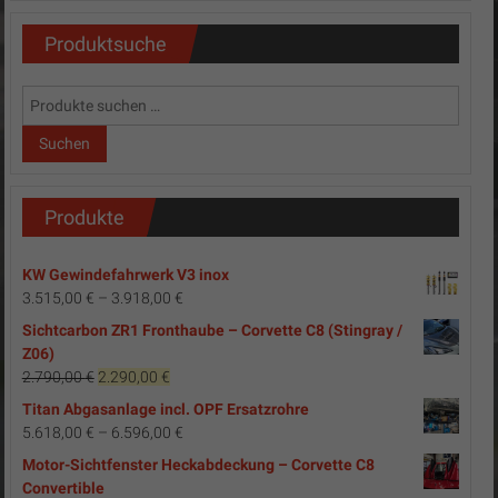
Produktsuche
Suchen
nach:
Suchen
Produkte
KW Gewindefahrwerk V3 inox
3.515,00
€
–
3.918,00
€
Sichtcarbon ZR1 Fronthaube – Corvette C8 (Stingray /
Z06)
Ursprünglicher
Aktueller
2.790,00
€
2.290,00
€
Preis
Preis
Titan Abgasanlage incl. OPF Ersatzrohre
war:
ist:
5.618,00
€
–
6.596,00
€
2.790,00 €
2.290,00 €.
Motor-Sichtfenster Heckabdeckung – Corvette C8
Convertible