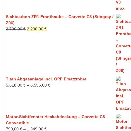
Sichtcarbon ZR1 Fronthaube – Corvette C8 (Stingray /
Z06)
Ursprünglicher
Aktueller
2.790,00
€
2.290,00
€
Preis
Preis
war:
ist:
2.790,00 €
2.290,00 €.
Titan Abgasanlage incl. OPF Ersatzrohre
5.618,00
€
–
6.596,00
€
Motor-Sichtfenster Heckabdeckung – Corvette C8
Convertible
799,00
€
–
1.349,00
€