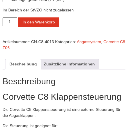
Cobra
/
Im Bereich der StVZO nicht zugelassen
Camaro-
Corvette
Tuning.com
In den Warenkorb
C8
/
Klappensteuerung
C8-
Menge
Artikelnummer:
CN-C8-4013
Kategorien:
Abgassystem
,
Corvette C8
Tuning
Z06
…
simply
the
Beschreibung
Zusätzliche Informationen
best!
Beschreibung
Corvette C8 Klappensteuerung
Die
Corvette
C8
Klappensteuerung
ist
eine
externe
Steuerung
für
die
Abgasklappen
.
Die
Steuerung
ist
geeignet
für: