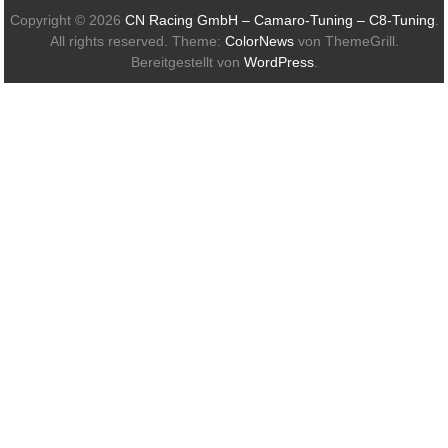
Copyright © 2026
CN Racing GmbH – Camaro-Tuning – C8-Tuning
.
All rights reserved. Theme:
ColorNews
von ThemeGrill.
Bereitgestellt von
WordPress
.