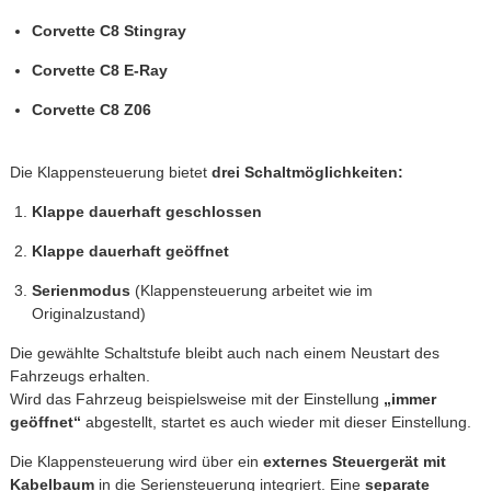
Corvette
C8
Stingray
Corvette
C8
E-
Ray
Corvette
C8
Z06
Die
Klappensteuerung
bietet
drei
Schaltmöglichkeiten:
Klappe
dauerhaft
geschlossen
Klappe
dauerhaft
geöffnet
Serienmodus
(
Klappensteuerung
arbeitet
wie
im
Originalzustand)
Die
gewählte
Schaltstufe
bleibt
auch
nach
einem
Neustart
des
Fahrzeugs
erhalten.
Wird
das
Fahrzeug
beispielsweise
mit
der
Einstellung
„
immer
geöffnet“
abgestellt,
startet
es
auch
wieder
mit
dieser
Einstellung.
Die
Klappensteuerung
wird
über
ein
externes
Steuergerät
mit
Kabelbaum
in
die
Seriensteuerung
integriert.
Eine
separate