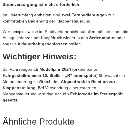
Stromversorgung
ist
nicht
erforderlich
.
Im
Lieferumfang
enthalten
sind
zwei
Fernbedienungen
zur
komfortablen
Bedienung
der
Klappensteuerung.
Wer
beispielsweise
im
Stadtverkehr
nicht
auffallen
möchte,
kann
die
Anlage
jederzeit
per
Knopfdruck
wieder
in
den
Serienmodus
oder
sogar
auf
dauerhaft
geschlossen
stellen.
Wichtiger
Hinweis:
Bei
Fahrzeugen
ab
Modelljahr
2024
(
erkennbar
an
Fahrgestellnummer
10.
Stelle = „
R“
oder
später
)
überwacht
die
Motorsteuerung
zusätzlich
den
Abgasdruck
in
Relation
zur
Klappenstellung
.
Bei
Verwendung
einer
externen
Klappensteuerung
wird
dadurch
ein
Fehlercode
im
Steuergerät
gesetzt
.
Ähnliche Produkte