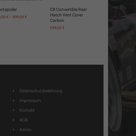
ntspoiler
C8 Convertible Rear
Hatch Vent Cover
9,00
€
–
899,00
€
Carbon
599,00
€
Datenschutzbelehrung
Impressum
Kontakt
AGB
Admin