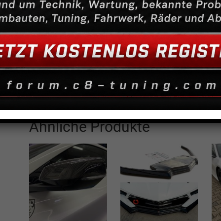
Die Maxton Cup-Seitenschweller Ansatz schwarz glanz mit ABE
Sie haben eine ABE und ist somit Eintragungsfrei.
Geliefert werden die Schweller in schwarz glänzend.
Verwendung: Chevrolet Corvette C8.
Lieferumfang:
Cup-Seitenschweller
Montageanleitung
ABE
Ähnliche Produkte