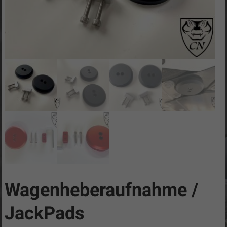
C8-
Tuning
CN
Cobra
/
Camaro-
Tuning.com
/
C8-
Tuning
…
simply
the
best!
Wagenheberaufnahme /
JackPads