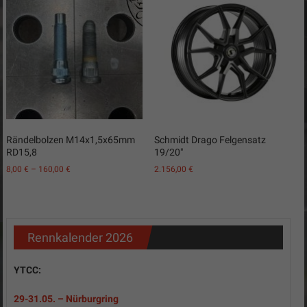
Rändelbolzen M14x1,5x65mm
Schmidt Drago Felgensatz
RD15,8
19/20″
8,00
€
–
160,00
€
2.156,00
€
Rennkalender 2026
YTCC:
29-31
.05.
– Nürburgring