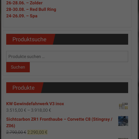
26-28.06. – Zolder
28-30.08. – Red Bull Ring
24-26.09. – Spa
Produktsuche
Suchen
nach:
Suchen
Produkte
KW Gewindefahrwerk V3 inox
3.515,00
€
–
3.918,00
€
Sichtcarbon ZR1 Fronthaube – Corvette C8 (Stingray /
Z06)
Ursprünglicher
Aktueller
2.790,00
€
2.290,00
€
Preis
Preis