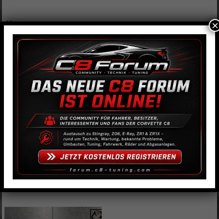
×
Ähnliche Produkte
H&R Spurverbreiterung
Eibach Stabilisatoren/Anti-Roll-
5mm/Seite
Kit E40-23-036-01-11
59,00
€
999,00
€