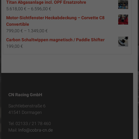
Titan Abgasanlage incl. OPF Ersatzrohre
war:
ist:
5.618,00
€
–
6.596,00
€
2.790,00 €
2.290,00 €.
Motor-Sichtfenster Heckabdeckung – Corvette C8
Convertible
799,00
€
–
1.349,00
€
Carbon Schaltwippen magnetisch / Paddle Shifter
199,00
€
CN Racing GmbH
Sachtlebenstraße 6
41541 Dormagen
Tel. 02133 / 21 78 460
Mail:
Info@cobra-cn.de