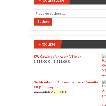
Produktsuche
Cobra
/
Suchen
Camaro-
nach:
Tuning.com
Suchen
/
C8-
Tuning
…
Produkte
simply
the
KW Gewindefahrwerk V3 inox
best!
3.515,00
€
–
3.918,00
€
Sichtcarbon ZR1 Fronthaube – Corvette
C8 (Stingray / Z06)
Ursprünglicher
Aktueller
2.790,00
€
2.290,00
€
Preis
Preis
war:
ist: