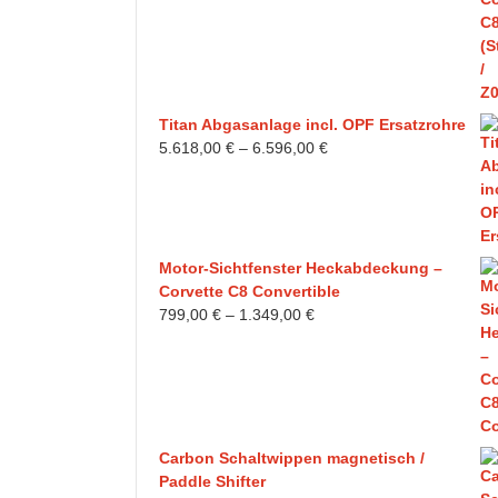
2.790,00 €
2.290,00 €.
Titan Abgasanlage incl. OPF Ersatzrohre
5.618,00
€
–
6.596,00
€
Motor-Sichtfenster Heckabdeckung –
Corvette C8 Convertible
799,00
€
–
1.349,00
€
Carbon Schaltwippen magnetisch /
Paddle Shifter