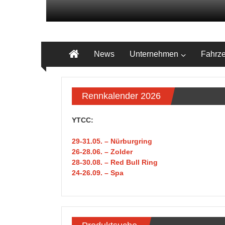
Zum
Inhalt
springen
CN
News
Unternehmen
Fahrz
Racing
GmbH
Rennkalender 2026
–
Camaro-
YTCC:
Tuning
29-31
.05.
– Nürburgring
26-28.06. – Zolder
–
28-30.08. – Red Bull Ring
24-26.09. – Spa
C8-
Tuning
CN