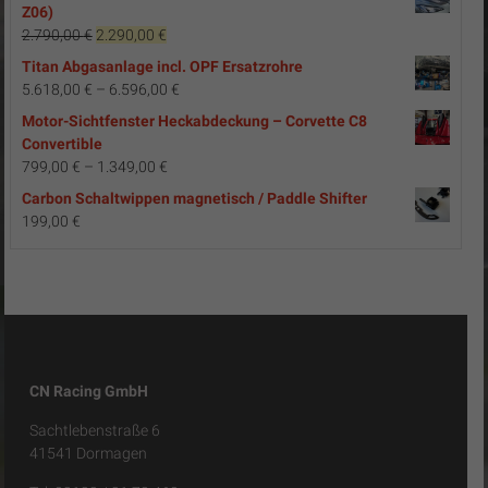
Z06)
Ursprünglicher
Aktueller
2.790,00
€
2.290,00
€
Preis
Preis
Titan Abgasanlage incl. OPF Ersatzrohre
war:
ist:
5.618,00
€
–
6.596,00
€
2.790,00 €
2.290,00 €.
Motor-Sichtfenster Heckabdeckung – Corvette C8
Convertible
799,00
€
–
1.349,00
€
Carbon Schaltwippen magnetisch / Paddle Shifter
199,00
€
CN Racing GmbH
Sachtlebenstraße 6
41541 Dormagen