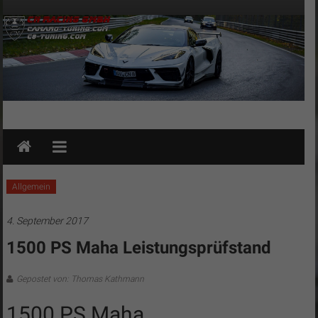
Zum
Inhalt
springen
CN
Racing
GmbH
Allgemein
–
4. September 2017
Camaro-
1500 PS Maha Leistungsprüfstand
Tuning
Gepostet von: Thomas Kathmann
–
1500 PS Maha