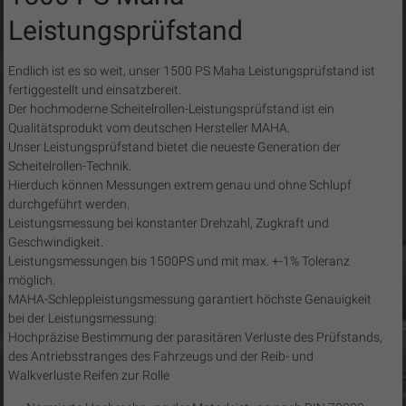
C8-
Leistungsprüfstand
Tuning
Endlich ist es so weit, unser 1500 PS Maha Leistungsprüfstand ist
CN
fertiggestellt und einsatzbereit.
Cobra
Der hochmoderne Scheitelrollen-Leistungsprüfstand ist ein
/
Qualitätsprodukt vom deutschen Hersteller MAHA.
Camaro-
Unser Leistungsprüfstand bietet die neueste Generation der
Tuning.com
Scheitelrollen-Technik.
/
Hierduch können Messungen extrem genau und ohne Schlupf
C8-
durchgeführt werden.
Leistungsmessung bei konstanter Drehzahl, Zugkraft und
Tuning
Geschwindigkeit.
…
Leistungsmessungen bis 1500PS und mit max. +-1% Toleranz
simply
möglich.
the
MAHA-Schleppleistungsmessung garantiert höchste Genauigkeit
best!
bei der Leistungsmessung:
Hochpräzise Bestimmung der parasitären Verluste des Prüfstands,
des Antriebsstranges des Fahrzeugs und der Reib- und
Walkverluste Reifen zur Rolle