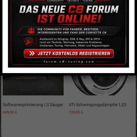
Ölleitungsadapter für
CNC-geportete LS3/L99
Trockensumpftank
Zylinderköpfe
169,00
€
Softwareoptimierung LS Sauger
ATI-Schwingungsdämpfer LS3
699,00
€
739,00
€