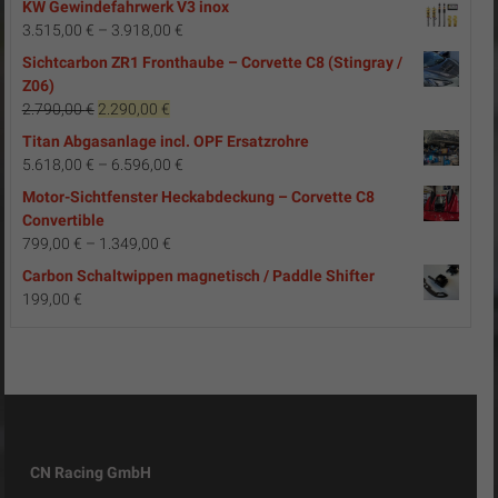
KW Gewindefahrwerk V3 inox
3.515,00
€
–
3.918,00
€
Sichtcarbon ZR1 Fronthaube – Corvette C8 (Stingray /
Z06)
Ursprünglicher
Aktueller
2.790,00
€
2.290,00
€
Preis
Preis
Titan Abgasanlage incl. OPF Ersatzrohre
war:
ist:
5.618,00
€
–
6.596,00
€
2.790,00 €
2.290,00 €.
Motor-Sichtfenster Heckabdeckung – Corvette C8
Convertible
799,00
€
–
1.349,00
€
Carbon Schaltwippen magnetisch / Paddle Shifter
199,00
€
CN Racing GmbH