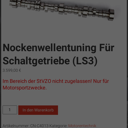
C8-
Tuning
CN
Cobra
/
Camaro-
Nockenwellentuning Für
Tuning.com
/
Schaltgetriebe (LS3)
C8-
3.599,00
€
Tuning
…
Im Bereich der StVZO nicht zugelassen! Nur für
simply
Motorsportzwecke.
the
best!
Nockenwellentuning
In den Warenkorb
für
Schaltgetriebe
Artikelnummer:
CN-C4013
Kategorie:
Motorentechnik
(LS3)