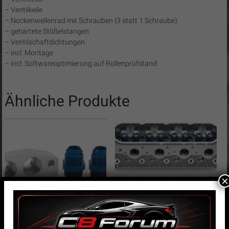
– Ventilkeile
– Nockenwellenrad mit Schrauben (3 statt 1 Schraube)
– gehärtete Stößelstangen
– Ventilschaftdichtungen
– incl. Montage
– incl. Softwareoptimierung auf Rollenprüfstand
Ähnliche Produkte
×