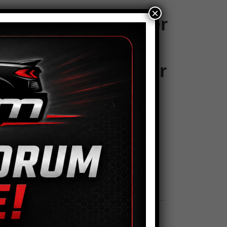
×
Flüssigkeitsbehälter
Für
Hauptbremszylinder
5,00
€
terial Kunststoff
üssigkeitsbehälter
In den Warenkorb
uptbremszylinder
nge
tikelnummer:
CN 0910
Kategorie:
Bremssystem