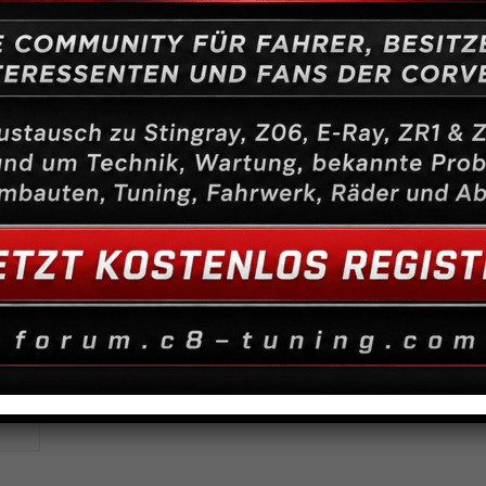
Flüssigkeitsbehälter für Hauptbremszylinder
Ähnliche Produkte
T-Stück M10x1
Geber Bremslicht
Re
XJ
16,00
€
25,00
€
23