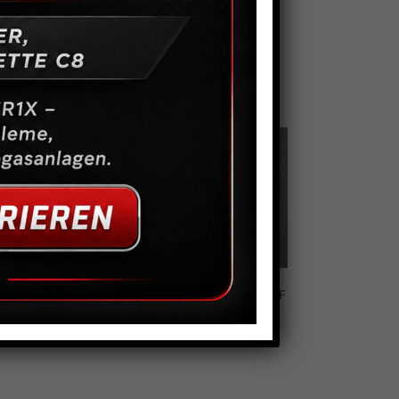
nnbremsbeläge vorne
Überwurfmutter 3/8″UNF
6-12
1,50
€
9,00
€