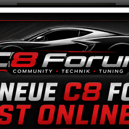
11
Ma
Fl
für
Ha
Me
Ar
Beschreibung
Zusätzliche Informationen
Beschreibung