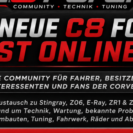
Trackdayfahrer können sich hier auf eine ordentlich Leistungspr
Auch dieser Umbau wird demnächst im Shop angeboten.
Ein weiterer LT1 Stroker ist gerade im Aufbau und wird nach d
Drosselklappe getestet.
Dazu bald mehr.