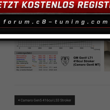
Beitragsnavigation
Camaro Gen5 416cui LS3 Stroker