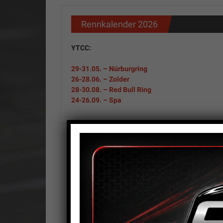
GmbH
–
Rennkalender 2026
Camaro-
YTCC:
Tuning
29-31
.05.
– Nürburgring
26-28.06. – Zolder
–
28-30.08. – Red Bull Ring
24-26.09. – Spa
C8-
Tuning
CN
Produktsuche
Cobra
/
Suchen
Camaro-
nach:
Tuning.com
Suchen
/
C8-