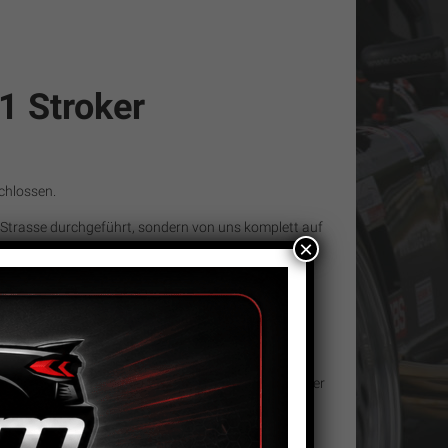
1 Stroker
chlossen.
Strasse durchgeführt, sondern von uns komplett auf
×
hiedenen Drehzahlen bis 3.000U/min. eingefahren,
 Aral Ultimate 102 betankt, wodurch wir ohne
nspritzzeiten testen konnten.
600PS erzielen. Aus Sicherheitsgründen haben wir
er Motorhaube (weniger Motorleistung wegen höherer
h und effektiv sein kann. Besonders die