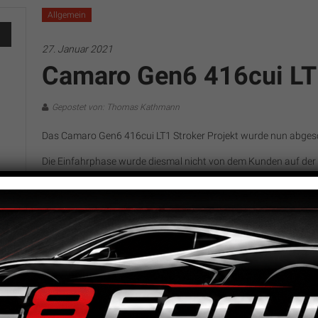
Allgemein
27. Januar 2021
Camaro Gen6 416cui LT
Gepostet von: Thomas Kathmann
Das Camaro Gen6 416cui LT1 Stroker Projekt wurde nun abges
Die Einfahrphase wurde diesmal nicht von dem Kunden auf der 
dem Prüfstand erledigt.
In den ersten beiden Betriebsstunden wurde der Motor in versc
danach eine weitere Zeit bis 4.000U/min. Der Camaro wurde mit
störendes „Klopfen“ verschiedene Varianten der Zündung und Ei
Nach einigen Versuchen konnten wir mehrmals Werte von über 
dann die Abstimmung etwas „entschärft“ und bei geschlossen
Luftemperatur) satte
588PS 717Nm
erzielt
Das Projekte hat gezeigt, dass das Saugertuning sehr erfolgreic