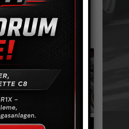
itze, die auch unter Dauerlast vorhanden ist, freuen.
er Einlaufphase mit geporteten Köpfen und großer